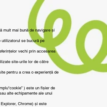
ență mult mai bună de navigare și
e utilizatorul se bucură pe
ferințelor vechi prin accesarea
zate site-urile lor de către
 site pentru a crea o experiență de
plu“cookie” ) este un fișier de
 sau alte echipamente ale unui
t Explorer, Chrome) și este