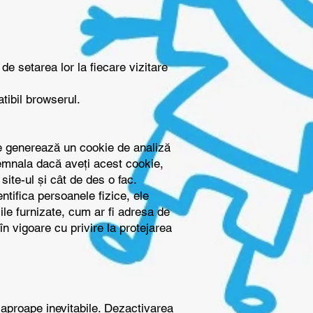
de setarea lor la fiecare vizitare
tibil browserul.
rte generează un cookie de analiză
semnala dacă aveți acest cookie,
site-ul și cât de des o fac.
entifica persoanele fizice, ele
ile furnizate, cum ar fi adresa de
în vigoare cu privire la protejarea
nt aproape inevitabile. Dezactivarea