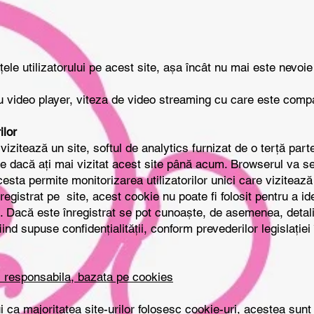
țele utilizatorului pe acest site, așa încât nu mai este nevoie 
u video player, viteza de video streaming cu care este compa
ilor
 vizitează un site, softul de analytics furnizat de o terță pa
une dacă ați mai vizitat acest site până acum. Browserul va 
sta permite monitorizarea utilizatorilor unici care vizitează 
nregistrat pe site, acest cookie nu poate fi folosit pentru a id
ic. Dacă este înregistrat se pot cunoaște, de asemenea, detali
nd supuse confidențialității, conform prevederilor legislației 
si responsabila, bazata pe cookies
tului ca majoritatea site-urilor folosesc cookie-uri, acestea su