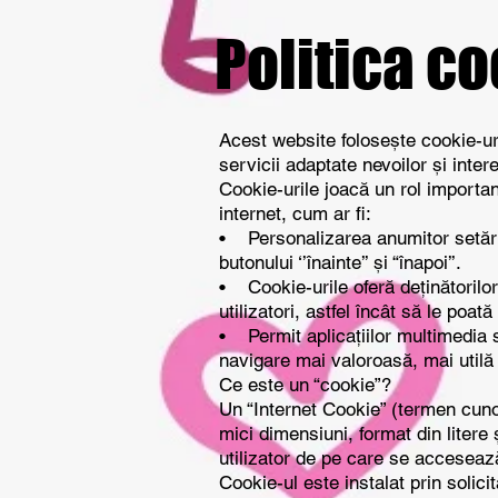
Politica c
Acest website folosește cookie-uri 
servicii adaptate nevoilor și intere
Cookie-urile joacă un rol important 
internet, cum ar fi:
• Personalizarea anumitor setări 
butonului ‘’înainte’’ și “înapoi’’.
• Cookie-urile oferă deținătorilor
utilizatori, astfel încât să le poat
• Permit aplicațiilor multimedia sa
navigare mai valoroasă, mai utilă 
Ce este un “cookie”?
Un “Internet Cookie” (termen cuno
mici dimensiuni, format din litere
utilizator de pe care se accesează
Cookie-ul este instalat prin soli