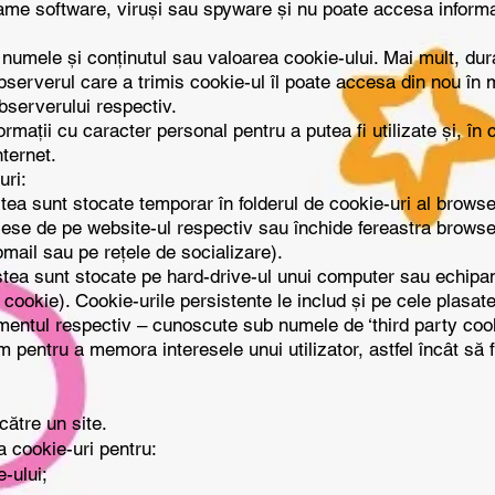
ame software, viruși sau spyware și nu poate accesa informaț
 numele și conținutul sau valoarea cookie-ului. Mai mult, dur
serverul care a trimis cookie-ul îl poate accesa din nou în 
bserverului respectiv.
formații cu caracter personal pentru a putea fi utilizate și, în
nternet.
uri:
a sunt stocate temporar în folderul de cookie-uri al browse
ese de pe website-ul respectiv sau închide fereastra browse
bmail sau pe rețele de socializare).
tea sunt stocate pe hard-drive-ul unui computer sau echipam
u cookie). Cookie-urile persistente le includ și pe cele plasat
momentul respectiv – cunoscute sub numele de ‘third party cook
m pentru a memora interesele unui utilizator, astfel încât să f
către un site.
a cookie-uri pentru:
-ului;