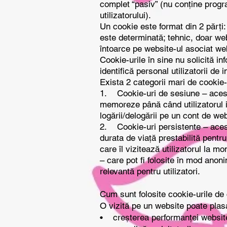
complet “pasiv” (nu conține progr
utilizatorului).
Un cookie este format din 2 părți:
este determinată; tehnic, doar web
întoarce pe website-ul asociat we
Cookie-urile în sine nu solicită in
identifică personal utilizatorii de i
Exista 2 categorii mari de cookie-
1. Cookie-uri de sesiune – aceste
memoreze până când utilizatorul i
logării/delogării pe un cont de we
2. Cookie-uri persistente – aces
durata de viață prestabilită pentr
care îl vizitează utilizatorul la 
– care pot fi folosite în mod anoni
relevantă pentru utilizatori.
Cum sunt folosite cookie-urile de 
O vizită pe un website poate plas
• creșterea performanței website