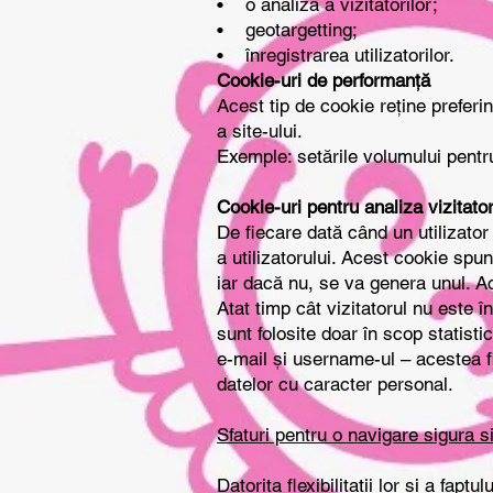
• o analiză a vizitatorilor;
• geotargetting;
• înregistrarea utilizatorilor.
Cookie-uri de performanță
Acest tip de cookie reține preferin
a site-ului.
Exemple: setările volumului pentr
Cookie-uri pentru analiza vizitator
De fiecare dată când un utilizator
a utilizatorului. Acest cookie sp
iar dacă nu, se va genera unul. Ace
Atat timp cât vizitatorul nu este î
sunt folosite doar în scop statist
e-mail și username-ul – acestea fii
datelor cu caracter personal.
Sfaturi pentru o navigare sigura 
Datorita flexibilitatii lor si a fap