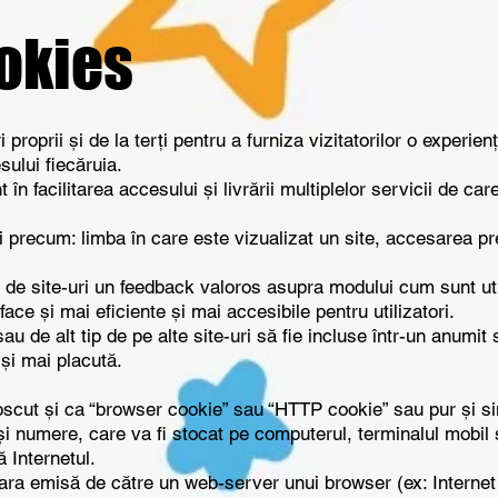
ookies
proprii și de la terți pentru a furniza vizitatorilor o experi
sului fiecăruia.
în facilitarea accesului și livrării multiplelor servicii de car
precum: limba în care este vizualizat un site, accesarea pre
 de site-uri un feedback valoros asupra modului cum sunt utili
ă face și mai eficiente și mai accesibile pentru utilizatori.
u de alt tip de pe alte site-uri să fie incluse într-un anumit
și mai placută.
scut și ca “browser cookie” sau “HTTP cookie” sau pur și sim
 și numere, care va fi stocat pe computerul, terminalul mobil
 Internetul.
citara emisă de către un web-server unui browser (ex: Interne