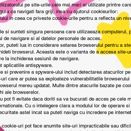
lizatorului pe site-urile cele mai mari si utilizate printre car
ura ca navigati fara griji, insa cu ajutorul cookieurilor:
ului in ceea ce priveste cookie-urile pentru a reflecta un niv
e si sunteti singura persoana care utilizaeaza computerul, p
ui de navigare si al datelor personale de acces.
or, puteti lua in considerare setarea browserului pentru a ste
hideti browserul. Aceasta este o varianta de a accesa site-ur
re la inchiderea sesiunii de navigare.
t aplicatiile antispyware.
re si prevenire a spyware-ului includ detectarea atacurilor pe 
uri care ar putea sa exploateze vulnerabilitatile browserulu
browserul mereu updatat. Multe dintre atacurile bazate pe co
hi ale browserelor.
nu pot fi evitate daca doriti sa va bucurati de acces pe cele 
ernationale. Cu o intelegere clara a modului lor de operare si 
curitate astel incat sa puteti naviga cu incredere pe internet
cookie-uri pot face anumite site-uri impracticabile sau dificil 