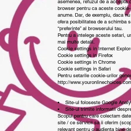
asemenea, refuzul de a accepta co
browser pentru ca aceste cookie-u
anume. Dar, de exemplu, daca nu e
ofera posibilitatea de a schimba s
“preferinte” al browserului tau.
Pentru a intelege aceste setari, urm
mai multe detalii.
Cookie settings in Internet Explor
Cookie settings in Firefox
Cookie settings in Chrome
Cookie settings in Safari
Pentru setarile cookie-urilor genera
http://www.youronlinechoices.com
• Site-ul foloseste Google Analyt
• Site-ul trimite informatii despr
Scopul pentru care colectam date
site / ce servicii sa ii oferim (s
relevant pentru o audienta bine def