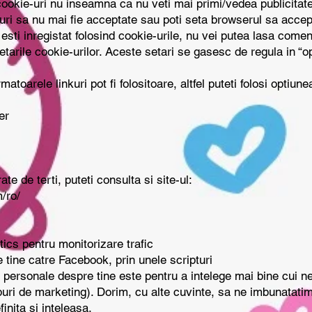
okie-uri nu inseamna ca nu veti mai primi/vedea publicitate 
ri sa nu mai fie acceptate sau poti seta browserul sa accept
sti inregistat folosind cookie-urile, nu vei putea lasa come
etarile cookie-urilor. Aceste setari se gasesc de regula in “o
atoarele linkuri pot fi folositoare, altfel puteti folosi optiun
er
te de terti, puteti consulta si site-ul:
/ro/
ics pentru monitorizare trafic
e tine catre Facebook, prin unele scripturi
 personale despre tine este pentru a intelege mai bine cui 
copuri de marketing). Dorim, cu alte cuvinte, sa ne imbunatatim
inita si inteleasa.