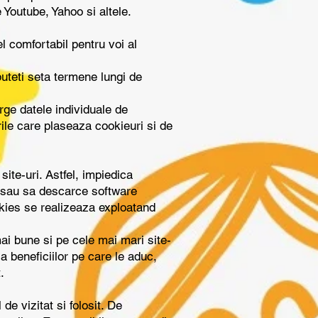
e Youtube, Yahoo si altele.
el comfortabil pentru voi al
uteti seta termene lungi de
rge datele individuale de
ile care plaseaza cookieuri si de
site-uri. Astfel, impiedica
i sau sa descarce software
okies se realizeaza exploatand
mai bune si pe cele mai mari site-
a beneficiilor pe care le aduc,
.
de vizitat si folosit. De