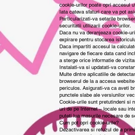
cookie-urilor poate opri accesul uti
Iata cateva sfaturi care va pot asig
Particularizati-va setarile browser
securitatii utilizarii cookie-urilor.
Daca nu va deranjeaza cookie-uril
expirare pentru stocarea istoricul
Daca impartiti accesul la calculat
navigare de fiecare data cand inc
a sterge orice informatie de vizita
Instalati-va si updatati-va constan
Multe dintre aplicatiile de detecta
browserul de la a accesa website-
periculos. Asigurati-va ca aveti 
punctele slabe ale versiunilor vec
Cookie-urile sunt pretutindeni si 
uri de pe Internet – locale sau int
puteti lua masurile necesare de se
Cum pot opri cookie-urile?
Dezactivarea si refuzul de a primi 